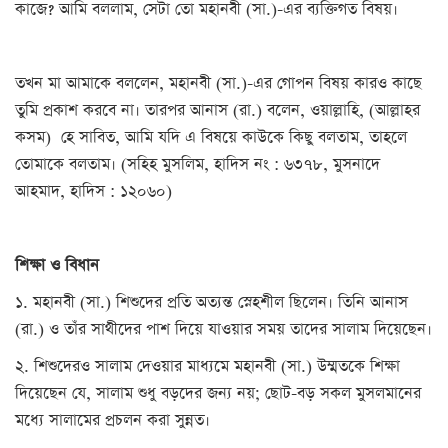
কাজে? আমি বললাম, সেটা তো মহানবী (সা.)-এর ব্যক্তিগত বিষয়।
তখন মা আমাকে বললেন, মহানবী (সা.)-এর গোপন বিষয় কারও কাছে
তুমি প্রকাশ করবে না। তারপর আনাস (রা.) বলেন, ওয়াল্লাহি, (আল্লাহর
কসম) হে সাবিত, আমি যদি এ বিষয়ে কাউকে কিছু বলতাম, তাহলে
তোমাকে বলতাম। (সহিহ মুসলিম, হাদিস নং : ৬৩৭৮, মুসনাদে
আহমাদ, হাদিস : ১২০৬০)
শিক্ষা ও বিধান
১. মহানবী (সা.) শিশুদের প্রতি অত্যন্ত স্নেহশীল ছিলেন। তিনি আনাস
(রা.) ও তাঁর সাথীদের পাশ দিয়ে যাওয়ার সময় তাদের সালাম দিয়েছেন।
২. শিশুদেরও সালাম দেওয়ার মাধ্যমে মহানবী (সা.) উম্মতকে শিক্ষা
দিয়েছেন যে, সালাম শুধু বড়দের জন্য নয়; ছোট-বড় সকল মুসলমানের
মধ্যে সালামের প্রচলন করা সুন্নত।