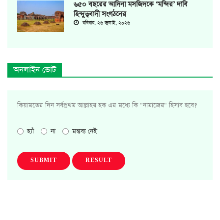
৬৫০ বছরের আদিনা মসজিদকে ‘মন্দির’ দাবি
হিন্দুত্ববাদী সংগঠনের
রবিবার, ২৬ জুলাই, ২০২৬
অনলাইন ভোট
কিয়ামতের দিন সর্বপ্রথম আল্লাহর হক এর মধ্যে কি "নামাজের" হিসাব হবে?
হ্যাঁ
না
মন্তব্য নেই
SUBMIT
RESULT