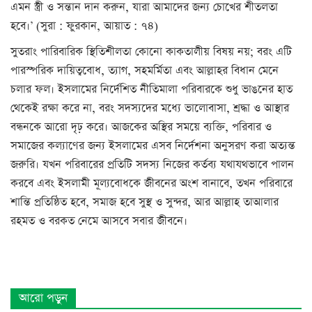
এমন স্ত্রী ও সন্তান দান করুন, যারা আমাদের জন্য চোখের শীতলতা
হবে।’ (সুরা : ফুরকান, আয়াত : ৭৪)
সুতরাং পারিবারিক স্থিতিশীলতা কোনো কাকতালীয় বিষয় নয়; বরং এটি
পারস্পরিক দায়িত্ববোধ, ত্যাগ, সহমর্মিতা এবং আল্লাহর বিধান মেনে
চলার ফল। ইসলামের নির্দেশিত নীতিমালা পরিবারকে শুধু ভাঙনের হাত
থেকেই রক্ষা করে না, বরং সদস্যদের মধ্যে ভালোবাসা, শ্রদ্ধা ও আস্থার
বন্ধনকে আরো দৃঢ় করে। আজকের অস্থির সময়ে ব্যক্তি, পরিবার ও
সমাজের কল্যাণের জন্য ইসলামের এসব নির্দেশনা অনুসরণ করা অত্যন্ত
জরুরি। যখন পরিবারের প্রতিটি সদস্য নিজের কর্তব্য যথাযথভাবে পালন
করবে এবং ইসলামী মূল্যবোধকে জীবনের অংশ বানাবে, তখন পরিবারে
শান্তি প্রতিষ্ঠিত হবে, সমাজ হবে সুস্থ ও সুন্দর, আর আল্লাহ তাআলার
রহমত ও বরকত নেমে আসবে সবার জীবনে।
আরো পড়ুন