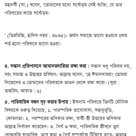
মহানবী (সা.) বলেন, ‘তোমাদের মধ্যে সর্বোত্তম সেই ব্যক্তি, যে তার
পরিবারের কাছে সর্বোত্তম।
’ (তিরমিজি, হাদিস নম্বর : ৩৮৯৫)। অর্থাৎ সমাজে ভালো হওয়ার প্রথম
শর্ত হলো পরিবারে ভালো হওয়া।
৪. সন্তান প্রতিপালনে আমানতদারিতা রক্ষা করা :
সন্তান শুধু পরিবার নয়,
বরং সমাজ ও উম্মাহর ভবিষ্যৎ। আল্লাহ বলেন, ‘হে ঈমানদাররা! তোমরা
নিজেদের ও তোমাদের পরিবারকে আগুন থেকে রক্ষা করো। (সুরা :
তাহরিম, আয়াত : ৬)
৫. পারিবারিক বন্ধন দৃঢ় করার উপায় :
ইসলাম পরিবারে তিনটি মৌলিক
বিষয়কে গুরুত্ব দিয়েছে, ১. পারস্পরিক ভালোবাসা, সহানুভূতি,
কোমলতা। ২. পরস্পরের অধিকার রক্ষা, স্বামী-স্ত্রী উভয়ের অধিকার
আল্লাহ নির্ধারণ করেছেন। ৩. ধৈর্য ও ক্ষমা, পারিবারিক জীবনে ভুল
বোঝাবুঝি স্বাভাবিক, তবে ক্ষমা ও ধৈর্য সম্পর্ককে টিকিয়ে রাখে। আল্লাহ