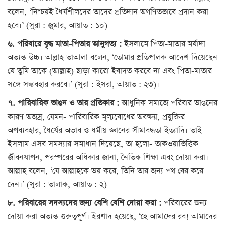
বলেন, ‘নিশ্চয়ই ধৈর্যশীলদের তাদের প্রতিদান অগণিতভাবে প্রদান করা
হবে।’ (সুরা : জুমার, আয়াত : ১০)
৬. পরিবারে বৃদ্ধ মাতা-পিতার আনুগত্য :
ইসলামে পিতা-মাতার মর্যাদা
অত্যন্ত উচ্চ। আল্লাহ তাআলা বলেন, ‘তোমার প্রতিপালক আদেশ দিয়েছেন
যে তুমি তাকে (আল্লাহ) ছাড়া কারো ইবাদত করবে না এবং পিতা-মাতার
সঙ্গে সদ্ব্যবহার করবে।’ (সুরা : ইসরা, আয়াত : ২৩)।
৭. পারিবারিক ভাঙন ও তার প্রতিকার :
আধুনিক সমাজে পরিবার ভাঙনের
কারণ অজস্র, যেমন- পারিবারিক মূল্যবোধের অবক্ষয়, প্রযুক্তির
অপব্যবহার, ধৈর্যের অভাব ও ধর্মীয় জ্ঞানের সীমাবদ্ধতা ইত্যাদি। তাই
ইসলাম এসব সমস্যার সমাধান দিয়েছে, তা হলো- তাকওয়াভিত্তিক
জীবনযাপন, পরস্পরের অধিকার জানা, নৈতিক শিক্ষা এবং দোয়া করা।
আল্লাহ বলেন, ‘যে আল্লাহকে ভয় করে, তিনি তার জন্য পথ বের করে
দেন।’ (সুরা : তালাক, আয়াত : ২)
৮. পরিবারের সদস্যদের জন্য বেশি বেশি দোয়া করা :
পরিবারের জন্য
দোয়া করা অত্যন্ত গুরুত্বপূর্ণ। ইরশাদ হয়েছে, ‘হে আমাদের রব! আমাদের