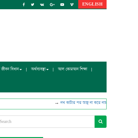
ENGLISH
 জীবন বিধান
অর্থব্যবস্থা
আল কোরআন শিক্ষা
→
নখ কাটার পর অজু না করে নামাজ পড়া যাবে?
→
মাটির