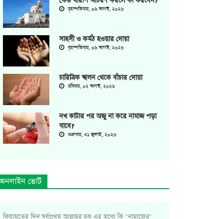
কেউ খারাপ আচরণ করলে কী করবেন?
বৃহস্পতিবার, ০৬ আগস্ট, ২০২৬
সাহসী ও কর্মঠ হওয়ার দোয়া
বৃহস্পতিবার, ০৬ আগস্ট, ২০২৬
চারিত্রিক স্খলন থেকে বাঁচার দোয়া
রবিবার, ০২ আগস্ট, ২০২৬
নখ কাটার পর অজু না করে নামাজ পড়া
যাবে?
শুক্রবার, ৩১ জুলাই, ২০২৬
অনলাইন ভোট
কিয়ামতের দিন সর্বপ্রথম আল্লাহর হক এর মধ্যে কি "নামাজের"