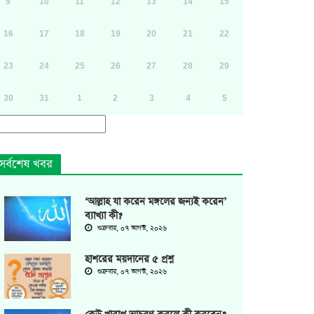
9
10
11
12
13
14
15
16
17
18
19
20
21
22
23
24
25
26
27
28
29
30
31
1
2
3
4
5
সর্বশেষ খবর
‘আল্লাহ যা করেন মঙ্গলের জন্যই করেন’
ব্যাখ্যা কী?
শুক্রবার, ০৭ আগস্ট, ২০২৬
হাশরের ময়দানের ৫ প্রশ্ন
শুক্রবার, ০৭ আগস্ট, ২০২৬