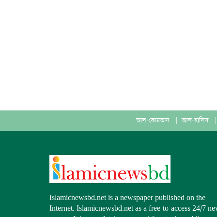
আল-কোরআন
|
আল-হাদিস
|
Islamicnewsbd.net is a newspaper published on the
Internet. Islamicnewsbd.net as a free-to-access 24/7 n