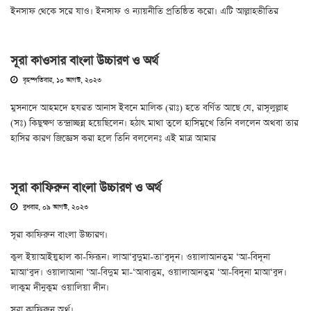
ইনসাফ থেকে সরে যাও। ইনসাফ ও ন্যায়নীতি প্রতিষ্ঠিত করো। এটি আল্লাহভীতির
সূরা কাওসার বাংলা উচ্চারণ ও অর্থ
বৃহস্পতিবার, ১০ আগস্ট, ২০২৩
মুসনাদে আহমদে হযরত আনাস ইবনে মালিক (রাঃ) হতে বর্ণিত আছে যে, রাসূলুল্লাহ
(সঃ) কিছুক্ষণ তন্দ্রাচ্ছন্ন হয়েছিলেন। হঠাৎ মাথা তুলে হাসিমুখে তিনি বললেন অথবা তার
হাসির কারণ জিজ্ঞেস করা হলে তিনি বললেনঃ এই মাত্র আমার
সূরা কাফিরুন বাংলা উচ্চারণ ও অর্থ
বুধবার, ০৯ আগস্ট, ২০২৩
সূরা কাফিরুন বাংলা উচ্চারণ।
কুল ইয়াআইয়ুহাল কা-ফিরূন। লাআ‘বুদুমা-তা‘বুদূন। ওয়ালাআনতুম ‘আ-বিদূনা
মাআ‘বুদ। ওয়ালাআনা ‘আ-বিদুম মা-‘আবাত্তুম, ওয়ালাআনতুম ‘আ-বিদূনা মাআ‘বুদ।
লাকুম দীনুকুম ওয়ালিয়া দীন।
সূরা কাফিরুন অর্থ।