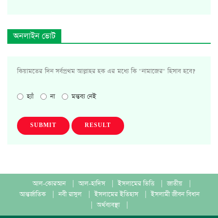
অনলাইন ভোট
কিয়ামতের দিন সর্বপ্রথম আল্লাহর হক এর মধ্যে কি "নামাজের" হিসাব হবে?
হ্যাঁ
না
মন্তব্য নেই
SUBMIT
RESULT
আল-কোরআন
|
আল-হাদিস
|
ইসলামের ভিত্তি
|
জাতীয়
|
আন্তর্জাতিক
|
নবী রাসুল
|
ইসলামের ইতিহাস
|
ইসলামী জীবন বিধান
|
অর্থব্যবস্থা
|