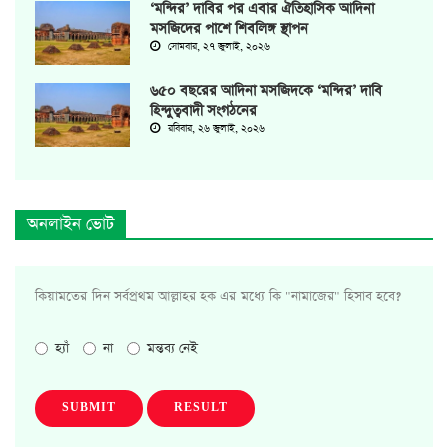
‘মন্দির’ দাবির পর এবার ঐতিহাসিক আদিনা
মসজিদের পাশে শিবলিঙ্গ স্থাপন
সোমবার, ২৭ জুলাই, ২০২৬
৬৫০ বছরের আদিনা মসজিদকে ‘মন্দির’ দাবি
হিন্দুত্ববাদী সংগঠনের
রবিবার, ২৬ জুলাই, ২০২৬
অনলাইন ভোট
কিয়ামতের দিন সর্বপ্রথম আল্লাহর হক এর মধ্যে কি "নামাজের" হিসাব হবে?
হ্যাঁ
না
মন্তব্য নেই
SUBMIT
RESULT