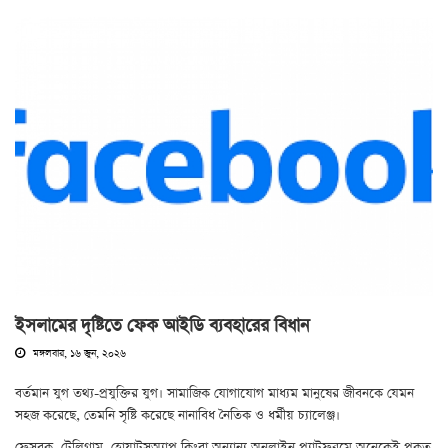
ইসলামের দৃষ্টিতে ফেক আইডি ব্যবহারের বিধান
মঙ্গলবার, ১৬ জুন, ২০২৬
বর্তমান যুগ তথ্য-প্রযুক্তির যুগ। সামাজিক যোগাযোগ মাধ্যম মানুষের জীবনকে যেমন
সহজ করেছে, তেমনি সৃষ্টি করেছে নানাবিধ নৈতিক ও ধর্মীয় চ্যালেঞ্জ।
ফেসবুক, টেলিগ্রাম, হোয়াটসঅ্যাপ কিংবা অন্যান্য অনলাইন প্ল্যাটফরমে অনেকেই প্রকৃত