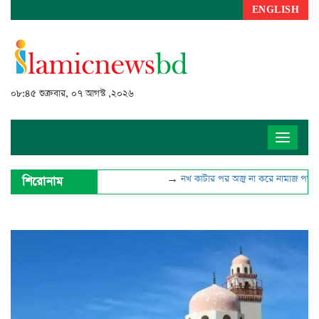
ENGLISH
০৮:৪৫ শুক্রবার, ০৭ আগস্ট ,২০২৬
Toggle
navigat
→
নখ কাটার পর অজু না করে নামাজ পড়া যাবে?
শিরোনাম