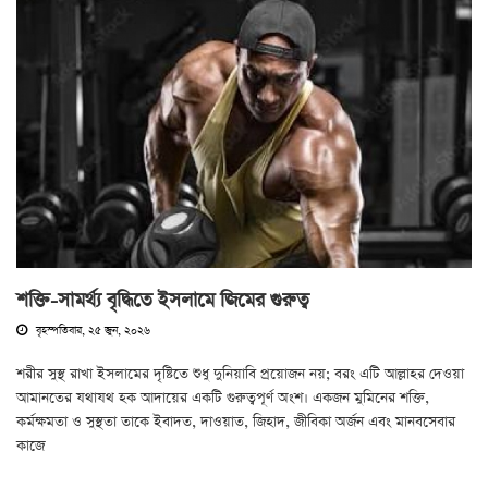
শক্তি-সামর্থ্য বৃদ্ধিতে ইসলামে জিমের গুরুত্ব
বৃহস্পতিবার, ২৫ জুন, ২০২৬
শরীর সুস্থ রাখা ইসলামের দৃষ্টিতে শুধু দুনিয়াবি প্রয়োজন নয়; বরং এটি আল্লাহর দেওয়া
আমানতের যথাযথ হক আদায়ের একটি গুরুত্বপূর্ণ অংশ। একজন মুমিনের শক্তি,
কর্মক্ষমতা ও সুস্থতা তাকে ইবাদত, দাওয়াত, জিহাদ, জীবিকা অর্জন এবং মানবসেবার
কাজে