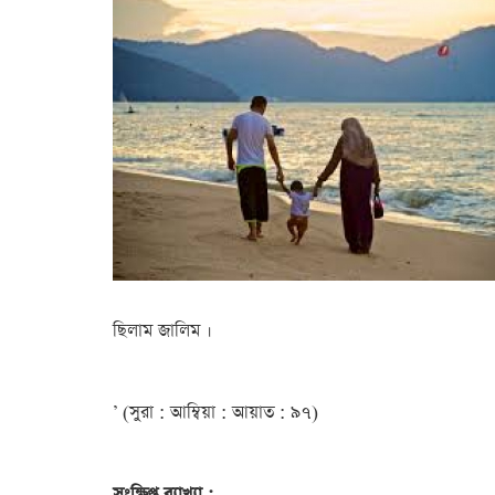
ছিলাম জালিম ।
’ (সুরা : আম্বিয়া : আয়াত : ৯৭)