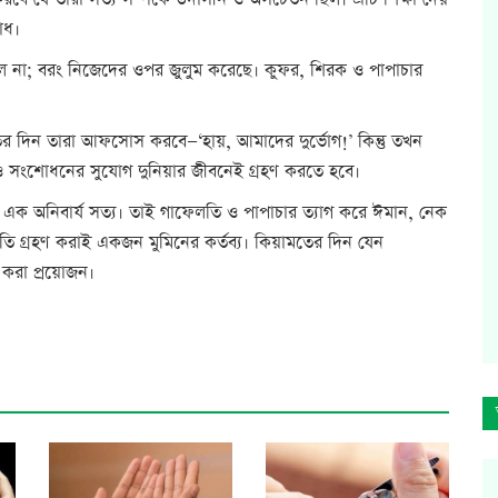
করবে যে তারা সত্য সম্পর্কে উদাসীন ও অসচেতন ছিল। এটি শিক্ষা দেয়
াধ।
িল না; বরং নিজেদের ওপর জুলুম করেছে। কুফর, শিরক ও পাপাচার
র দিন তারা আফসোস করবে—‘হায়, আমাদের দুর্ভোগ!’ কিন্তু তখন
সংশোধনের সুযোগ দুনিয়ার জীবনেই গ্রহণ করতে হবে।
এক অনিবার্য সত্য। তাই গাফেলতি ও পাপাচার ত্যাগ করে ঈমান, নেক
ুতি গ্রহণ করাই একজন মুমিনের কর্তব্য। কিয়ামতের দিন যেন
করা প্রয়োজন।