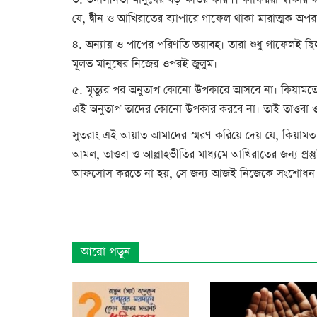
৩. উদাসীনতা মানুষের বড় ক্ষতির কারণ। কাফিররা স্বীকার 
যে, দ্বীন ও আখিরাতের ব্যাপারে গাফেল থাকা মারাত্মক অপর
৪. অন্যায় ও পাপের পরিণতি ভয়াবহ। তারা শুধু গাফেলই ছ
মূলত মানুষের নিজের ওপরই জুলুম।
৫. মৃত্যুর পর অনুতাপ কোনো উপকারে আসবে না। কিয়ামতে
এই অনুতাপ তাদের কোনো উপকার করবে না। তাই তাওবা ও 
সুতরাং এই আয়াত আমাদের স্মরণ করিয়ে দেয় যে, কিয়ামত 
আমল, তাওবা ও আল্লাহভীতির মাধ্যমে আখিরাতের জন্য প্রস্ত
আফসোস করতে না হয়, সে জন্য আজই নিজেকে সংশোধন 
আরো পড়ুন