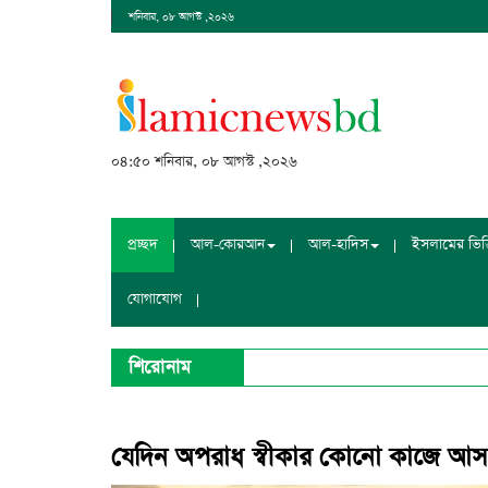
শনিবার, ০৮ আগস্ট ,২০২৬
০৪:৫০ শনিবার, ০৮ আগস্ট ,২০২৬
প্রচ্ছদ
আল-কোরআন
আল-হাদিস
ইসলামের ভিত্ত
যোগাযোগ
শিরোনাম
যেদিন অপরাধ স্বীকার কোনো কাজে আস