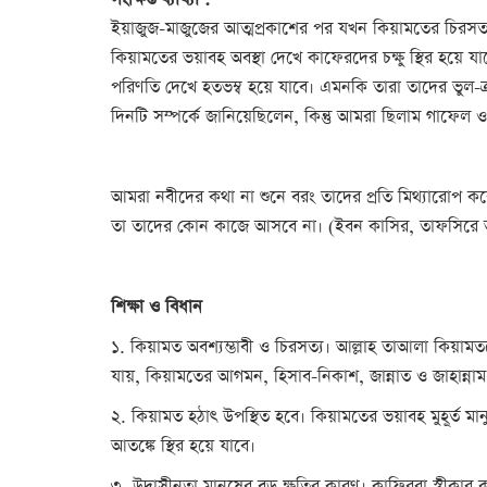
সংক্ষিপ্ত ব্যাখ্যা :
ইয়াজুজ-মাজুজের আত্মপ্রকাশের পর যখন কিয়ামতের চিরসত্য
কিয়ামতের ভয়াবহ অবস্থা দেখে কাফেরদের চক্ষু স্থির হয়ে য
পরিণতি দেখে হতভম্ব হয়ে যাবে। এমনকি তারা তাদের ভুল-ত
দিনটি সম্পর্কে জানিয়েছিলেন, কিন্তু আমরা ছিলাম গাফেল 
আমরা নবীদের কথা না শুনে বরং তাদের প্রতি মিথ্যারোপ কর
তা তাদের কোন কাজে আসবে না। (ইবন কাসির, তাফসিরে আহ
শিক্ষা ও বিধান
১. কিয়ামত অবশ্যম্ভাবী ও চিরসত্য। আল্লাহ তাআলা কিয়ামতক
যায়, কিয়ামতের আগমন, হিসাব-নিকাশ, জান্নাত ও জাহান্ন
২. কিয়ামত হঠাৎ উপস্থিত হবে। কিয়ামতের ভয়াবহ মুহূর্ত মা
আতঙ্কে স্থির হয়ে যাবে।