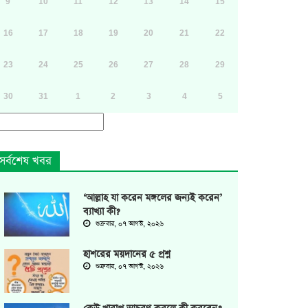
9
10
11
12
13
14
15
16
17
18
19
20
21
22
23
24
25
26
27
28
29
30
31
1
2
3
4
5
সর্বশেষ খবর
‘আল্লাহ যা করেন মঙ্গলের জন্যই করেন’
ব্যাখ্যা কী?
শুক্রবার, ০৭ আগস্ট, ২০২৬
হাশরের ময়দানের ৫ প্রশ্ন
শুক্রবার, ০৭ আগস্ট, ২০২৬