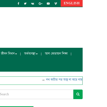
ENGLISH
 জীবন বিধান
অর্থব্যবস্থা
আল কোরআন শিক্ষা
→
নখ কাটার পর অজু না করে নামাজ পড়া যাবে?
→
মাটির 