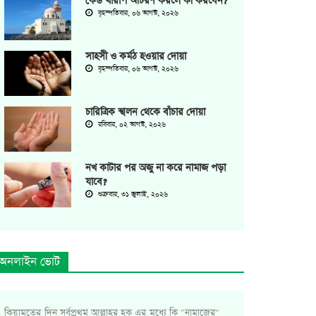
কেউ খারাপ আচরণ করলে কী করবেন?
বৃহস্পতিবার, ০৬ আগস্ট, ২০২৬
সাহসী ও কর্মঠ হওয়ার দোয়া
বৃহস্পতিবার, ০৬ আগস্ট, ২০২৬
চারিত্রিক স্খলন থেকে বাঁচার দোয়া
রবিবার, ০২ আগস্ট, ২০২৬
নখ কাটার পর অজু না করে নামাজ পড়া
যাবে?
শুক্রবার, ৩১ জুলাই, ২০২৬
অনলাইন ভোট
কিয়ামতের দিন সর্বপ্রথম আল্লাহর হক এর মধ্যে কি "নামাজের"