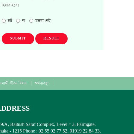
হিসাব হবে?
হ্যাঁ
না
মন্তব্য নেই
SUBMIT
RESULT
সলামী জীবন বিধান
|
অর্থব্যবস্থা
|
ADDRESS
9/A, Baitush Saraf Complex, Level # 3, Farmgate,
aka - 1215 Phone : 02 55 02 77 52, 01919 22 84 33,