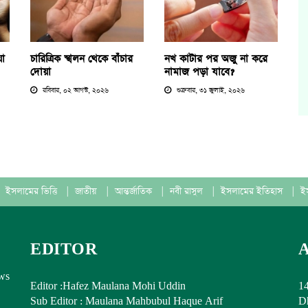
য়া
চারিত্রিক স্খলন থেকে বাঁচার
নখ কাটার পর অজু না করে
দোয়া
নামাজ পড়া যাবে?
রবিবার, ০২ আগস্ট, ২০২৬
শুক্রবার, ৩১ জুলাই, ২০২৬
ইসলামের ভিত্তি
|
জাতীয়
|
আন্তর্জাতিক
|
নবী রাসুল
|
ইসলামের ইতিহাস
|
ই
EDITOR
ews
Editor :Hafez Maulana Mohi Uddin
14
Sub Editor : Maulana Mahbubul Haque Arif
Dh