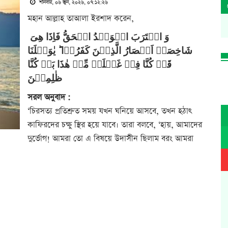
শনিবার, ০৬ জুন, ২০২৬, ০৭:১২:২৬
মহান আল্লাহ তাআলা ইরশাদ করেন,
وَ اقۡتَرَبَ الۡوَعۡدُ الۡحَقُّ فَاِذَا هِیَ
شَاخِصَۃٌ اَبۡصَارُ الَّذِیۡنَ كَفَرُوۡا ؕ یٰوَیۡلَنَا
قَدۡ كُنَّا فِیۡ غَفۡلَۃٍ مِّنۡ هٰذَا بَلۡ كُنَّا
ظٰلِمِیۡنَ
সরল অনুবাদ :
‘চিরসত্য প্রতিশ্রুত সময় যখন ঘনিয়ে আসবে, তখন হঠাৎ
কাফিরদের চক্ষু স্থির হয়ে যাবে। তারা বলবে, ‘হায়, আমাদের
দুর্ভোগ! আমরা তো এ বিষয়ে উদাসীন ছিলাম বরং আমরা